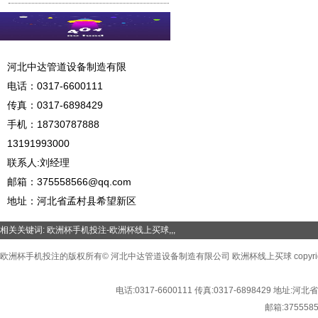
河北中达管道设备制造有限
电话：
0317-6600111
传真：0317-6898429
手机：
18730787888
13191993000
联系人:刘经理
邮箱：
375558566@qq.com
地址：河北省孟村县希望新区
相关关键词:
欧洲杯手机投注-欧洲杯线上买球
,,,
欧洲杯手机投注的版权所有© 河北中达管道设备制造有限公司 欧洲杯线上买球 copyright©2016
电话:
0317-6600111
传真:
0317-6898429
地址:
河北省
邮箱:
375558