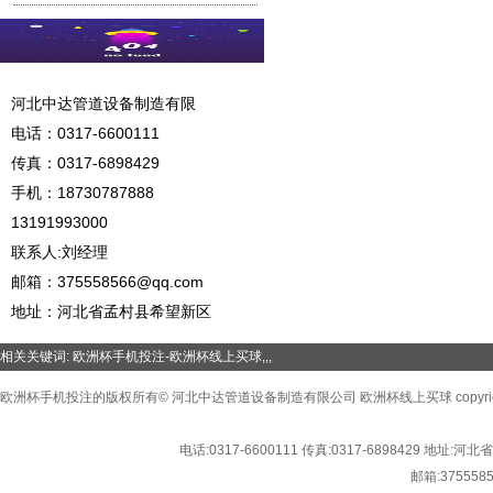
河北中达管道设备制造有限
电话：
0317-6600111
传真：0317-6898429
手机：
18730787888
13191993000
联系人:刘经理
邮箱：
375558566@qq.com
地址：河北省孟村县希望新区
相关关键词:
欧洲杯手机投注-欧洲杯线上买球
,,,
欧洲杯手机投注的版权所有© 河北中达管道设备制造有限公司 欧洲杯线上买球 copyright©2016
电话:
0317-6600111
传真:
0317-6898429
地址:
河北省
邮箱:
375558