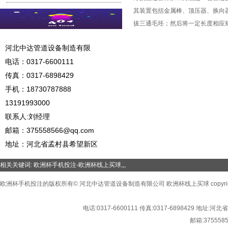
其装置包括金属棒、顶压器、换向
拔三通毛坯；然后将一定长度相应
河北中达管道设备制造有限
电话：
0317-6600111
传真：0317-6898429
手机：
18730787888
13191993000
联系人:刘经理
邮箱：
375558566@qq.com
地址：河北省孟村县希望新区
相关关键词:
欧洲杯手机投注-欧洲杯线上买球
,,,
欧洲杯手机投注的版权所有© 河北中达管道设备制造有限公司 欧洲杯线上买球 copyright©2016
电话:
0317-6600111
传真:
0317-6898429
地址:
河北省
邮箱:
375558