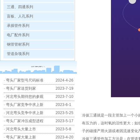
三通、四通系列
盲板、人孔系列
承插管件系列
电厂配件系列
钢管管材系列
管道杂项系列
·
弯头厂家型号尺码标准
2024-4-26
·
弯头厂家送货到家
2023-7-19
·
河北弯头期待您的参观
2023-7-10
·
弯头厂家竞争中求上新
2023-6-1
·
河北弯头竞争中求上新
2023-5-25
冷拔三通就是一段主管加上一个小
·
弯头厂家冲压成型进程
2023-5-17
有压力的，这时氧的活性更大；如
·
河北弯头大量上市
2023-5-8
子的碰撞产用火源或者因流速变化
·
弯头厂家大量上新
2023-4-20
冷拔三通管件加工方法是：在管道