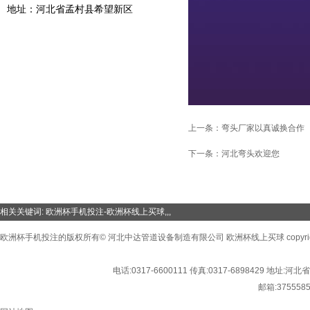
地址：河北省孟村县希望新区
上一条：
弯头厂家以真诚换合作
下一条：
河北弯头欢迎您
相关关键词:
欧洲杯手机投注-欧洲杯线上买球
,,,
欧洲杯手机投注的版权所有© 河北中达管道设备制造有限公司 欧洲杯线上买球 copyright©2016
电话:
0317-6600111
传真:
0317-6898429
地址:
河北省
邮箱:
375558