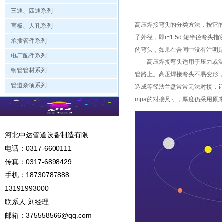
三通、四通系列
高压焊接弯头的分类方法，按它的
盲板、人孔系列
子外径，即r=1.5d.短半径弯
承插管件系列
的弯头，如果在合同中没有注明是1
电厂配件系列
高压焊接弯头适用于压力或温度
钢管管材系列
管路上。高压焊接弯头不易变形，
管道杂项系列
造成等径法兰盘常常无法对接，订货
mpa的对接尺寸，厚度仍采用原
河北中达管道设备制造有限
电话：
0317-6600111
传真：0317-6898429
手机：
18730787888
13191993000
联系人:刘经理
邮箱：
375558566@qq.com