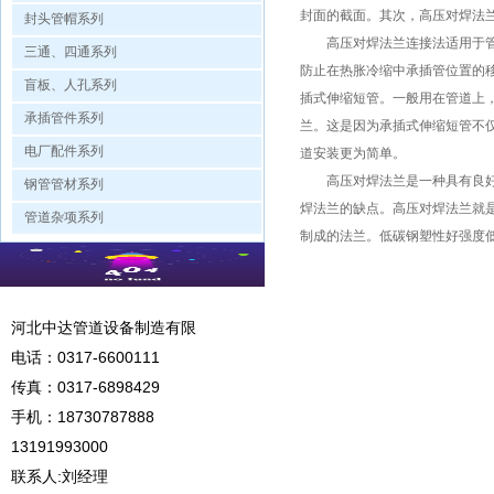
封面的截面。其次，高压对焊法
封头管帽系列
高压对焊法兰连接法适用于管径从
三通、四通系列
防止在热胀冷缩中承插管位置的
盲板、人孔系列
插式伸缩短管。一般用在管道上
承插管件系列
兰。这是因为承插式伸缩短管不
电厂配件系列
道安装更为简单。
高压对焊法兰是一种具有良好工
钢管管材系列
焊法兰的缺点。高压对焊法兰就
管道杂项系列
制成的法兰。低碳钢塑性好强度
河北中达管道设备制造有限
电话：
0317-6600111
传真：0317-6898429
手机：
18730787888
13191993000
联系人:刘经理