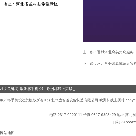
地址：河北省孟村县希望新区
上一条：
晋城河北弯头为您服务
下一条：
河北弯头以真诚贴近客
相关关键词:
欧洲杯手机投注-欧洲杯线上买球
,,,
欧洲杯手机投注的版权所有© 河北中达管道设备制造有限公司 欧洲杯线上买球 copyright©2016
电话:
0317-6600111
传真:
0317-6898429
地址:
河北省
邮箱:
375558
网站地图