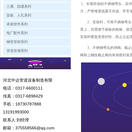
1、长期存放的不锈钢弯头，应
三通、四通系列
方，严禁堆置或露天存放。常常
盲板、人孔系列
2、安装时，可将不锈钢弯头按
承插管件系列
置上，但需便于操纵的检验，留
电厂配件系列
安装时要留意密封性，防止泛起
钢管管材系列
3、不锈钢弯头的球阀、截止阀
管道杂项系列
阀和上螺纹截止阀内有倒密封装
河北中达管道设备制造有限
电话：
0317-6600111
传真：0317-6898429
手机：
18730787888
13191993000
联系人:刘经理
邮箱：
375558566@qq.com