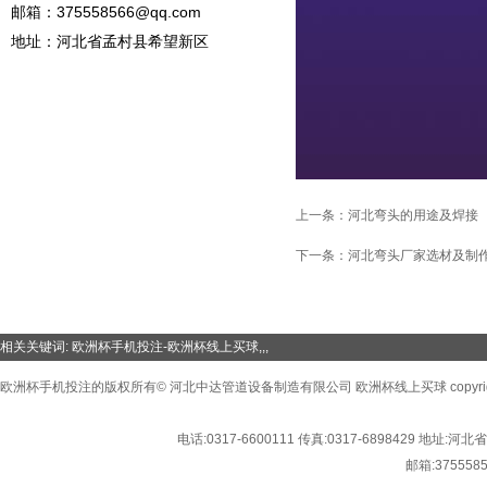
邮箱：
375558566@qq.com
地址：河北省孟村县希望新区
上一条：
河北弯头的用途及焊接
下一条：
河北弯头厂家选材及制
相关关键词:
欧洲杯手机投注-欧洲杯线上买球
,,,
欧洲杯手机投注的版权所有© 河北中达管道设备制造有限公司 欧洲杯线上买球 copyright©2016
电话:
0317-6600111
传真:
0317-6898429
地址:
河北省
邮箱:
375558