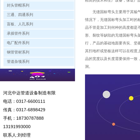
精良的技术和生产设备，保证产
封头管帽系列
无缝国标弯头主要用于其输气、
三通、四通系列
情况下，无缝国标弯头加工时的
盲板、人孔系列
品不管是加工到何种的高度都是
承插管件系列
形、裂纹等缺陷的无缝国标弯头
电厂配件系列
行，产品的基础地面要夯实、坚
其扫地杆或垫板这样可以在程度
钢管管材系列
品的宽度以及长度需要保持一致
管道杂项系列
洞。
河北中达管道设备制造有限
电话：
0317-6600111
传真：0317-6898429
手机：
18730787888
13191993000
联系人:刘经理