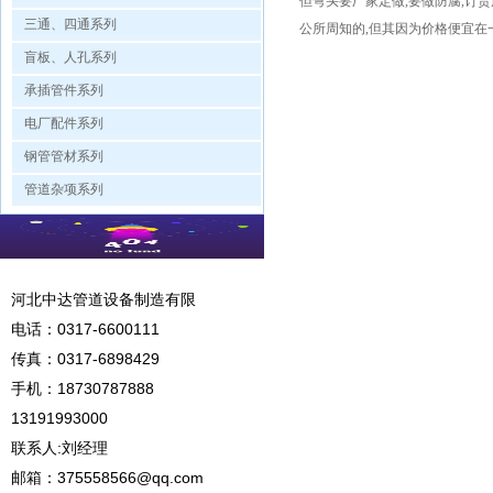
但弯头要厂家定做,要做防腐,订
三通、四通系列
公所周知的,但其因为价格便宜在
盲板、人孔系列
承插管件系列
电厂配件系列
钢管管材系列
管道杂项系列
河北中达管道设备制造有限
电话：
0317-6600111
传真：0317-6898429
手机：
18730787888
13191993000
联系人:刘经理
邮箱：
375558566@qq.com